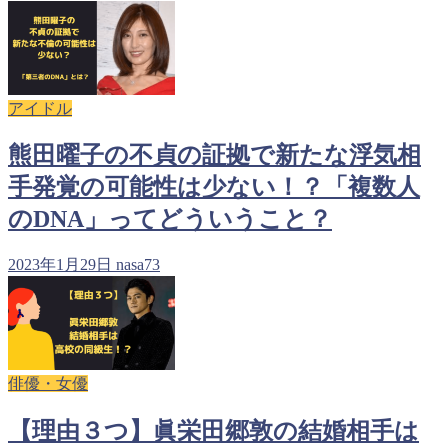
アイドル
熊田曜子の不貞の証拠で新たな浮気相
手発覚の可能性は少ない！？「複数人
のDNA」ってどういうこと？
2023年1月29日
nasa73
俳優・女優
【理由３つ】眞栄田郷敦の結婚相手は