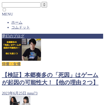
MENU
ホーム
コムドット
夢幻のブログ
俳優・女優
【検証】本郷奏多の「死因」はゲーム
が起因の可能性大！【他の理由２つ】
2023年6月25日
nasa73