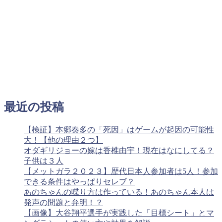
最近の投稿
【検証】本郷奏多の「死因」はゲームが起因の可能性
大！【他の理由２つ】
オダギリジョーの嫁は香椎由宇！現在はなにしてる？
子供は３人
【メットガラ２０２３】歴代日本人参加者は5人！参加
できる条件はやっぱりセレブ？
あのちゃんの喋り方は作っている！あのちゃん本人は
発声の問題と弁明！？
【画像】大谷翔平選手が実践した「目標シート」とマ