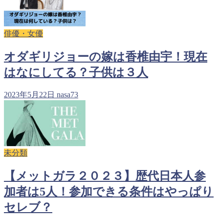
俳優・女優
オダギリジョーの嫁は香椎由宇！現在
はなにしてる？子供は３人
2023年5月22日
nasa73
未分類
【メットガラ２０２３】歴代日本人参
加者は5人！参加できる条件はやっぱり
セレブ？