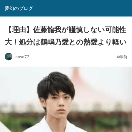
夢幻のブログ
【理由】佐藤龍我が謹慎しない可能性
大！処分は鶴嶋乃愛との熱愛より軽い
nasa73
4年前